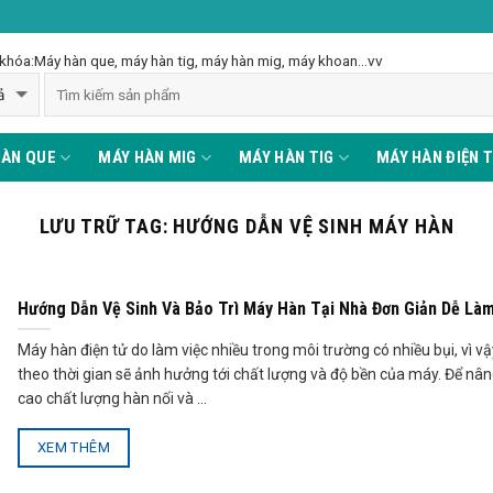
khóa:Máy hàn que, máy hàn tig, máy hàn mig, máy khoan...vv
HÀN QUE
MÁY HÀN MIG
MÁY HÀN TIG
MÁY HÀN ĐIỆN T
LƯU TRỮ TAG:
HƯỚNG DẪN VỆ SINH MÁY HÀN
Hướng Dẫn Vệ Sinh Và Bảo Trì Máy Hàn Tại Nhà Đơn Giản Dễ Là
Máy hàn điện tử do làm việc nhiều trong môi trường có nhiều bụi, vì v
theo thời gian sẽ ảnh hưởng tới chất lượng và độ bền của máy. Để nâ
cao chất lượng hàn nối và ...
XEM THÊM