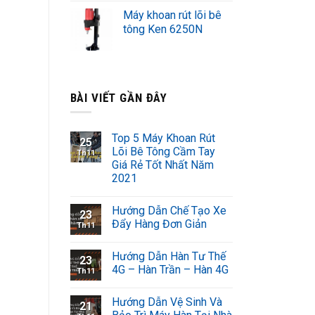
Máy khoan rút lõi bê
tông Ken 6250N
BÀI VIẾT GẦN ĐÂY
Top 5 Máy Khoan Rút
25
Lõi Bê Tông Cầm Tay
Th11
Giá Rẻ Tốt Nhất Năm
2021
Hướng Dẫn Chế Tạo Xe
23
Đẩy Hàng Đơn Giản
Th11
Hướng Dẫn Hàn Tư Thế
23
4G – Hàn Trần – Hàn 4G
Th11
Hướng Dẫn Vệ Sinh Và
21