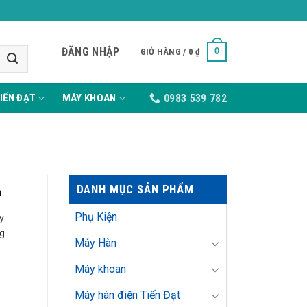
ĐĂNG NHẬP
0
GIỎ HÀNG /
0
₫
IẾN ĐẠT
MÁY KHOAN
0983 539 782
DANH MỤC SẢN PHẨM
m
Phụ Kiện
ậy
ng
Máy Hàn
Máy khoan
Máy hàn điện Tiến Đạt