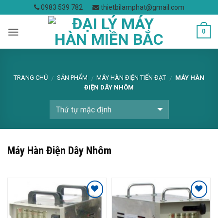
Skip
0983 539 782
thietbilamphat@gmail.com
to
content
0
TRANG CHỦ
SẢN PHẨM
MÁY HÀN ĐIỆN TIẾN ĐẠT
MÁY HÀN
/
/
/
ĐIỆN DÂY NHÔM
Máy Hàn Điện Dây Nhôm
Add to
Add to
Wishlist
Wishlist