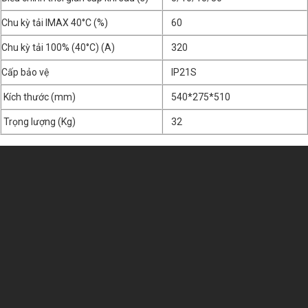
Chu kỳ tải IMAX 40°C (%)
60
Chu kỳ tải 100% (40°C) (A)
320
Cấp bảo vệ
IP21S
Kích thước (mm)
540*275*510
Trọng lượng (Kg)
32