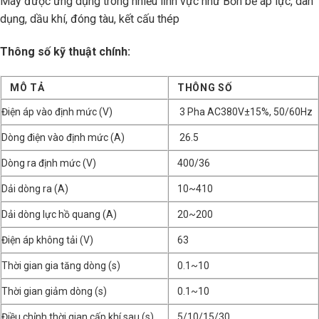
Máy được ứng dụng trong nhiều lĩnh vực như Bồn bể áp lực, dân
dụng, dầu khí, đóng tàu, kết cấu thép
Thông số kỹ thuật chính:
MÔ TẢ
THÔNG SỐ
Điện áp vào định mức (V)
3 Pha AC380V±15%, 50/60Hz
Dòng điện vào định mức (A)
26.5
Dòng ra định mức (V)
400/36
Dải dòng ra (A)
10~410
Dải dòng lực hồ quang (A)
20~200
Điện áp không tải (V)
63
Thời gian gia tăng dòng (s)
0.1~10
Thời gian giảm dòng (s)
0.1~10
Điều chỉnh thời gian cấp khí sau (s)
5/10/15/30